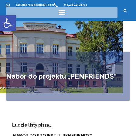
1lo.dabrowa@gmail.com
0-14 642-23-94
Otwórz pasek narzędzi
Nabór do projektu „PENFRIENDS”
Ludzie listy piszą…
NABÓR DO PROJEKTU „PENFRIENDS”