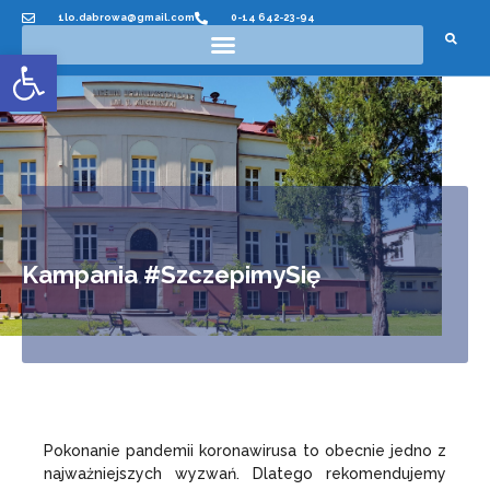
1lo.dabrowa@gmail.com
0-14 642-23-94
Otwórz pasek narzędzi
Kampania #SzczepimySię
Pokonanie pandemii koronawirusa to obecnie jedno z
najważniejszych wyzwań. Dlatego rekomendujemy