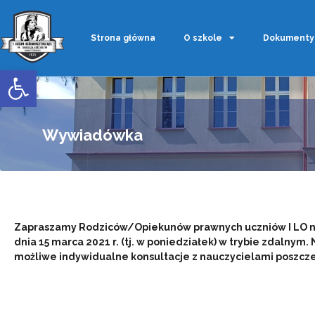
Strona główna
O szkole
Dokumenty
Otwórz pasek narzędzi
Wywiadówka
Zapraszamy Rodziców/Opiekunów prawnych uczniów I LO na 
dnia 15 marca 2021 r. (tj. w poniedziałek) w trybie zdalnym
możliwe indywidualne konsultacje z nauczycielami poszc