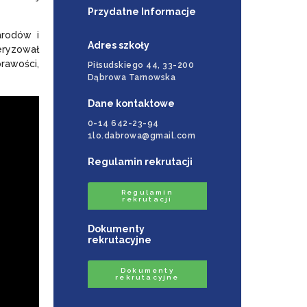
Przydatne Informacje
arodów i
Adres szkoły
teryzował
rawości,
Piłsudskiego 44, 33-200
Dąbrowa Tarnowska
Dane kontaktowe
0-14 642-23-94
1lo.dabrowa@gmail.com
Regulamin rekrutacji
Regulamin
rekrutacji
Dokumenty
rekrutacyjne
Dokumenty
rekrutacyjne