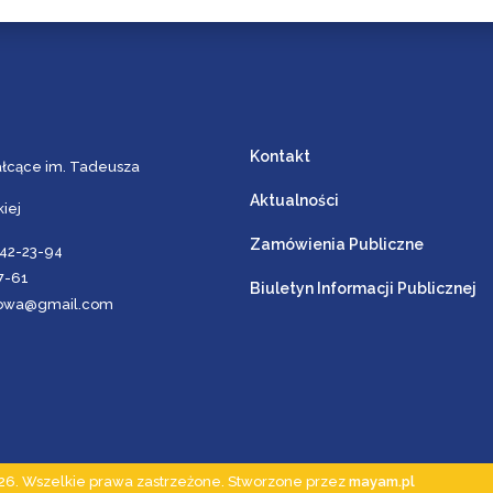
Kontakt
ałcące im. Tadeusza
Aktualności
iej
Zamówienia Publiczne
642-23-94
27-61
Biuletyn Informacji Publicznej
browa@gmail.com
26. Wszelkie prawa zastrzeżone. Stworzone przez
mayam.pl