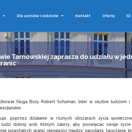
Dla uczniów i rodziców
Kontakt
Oferty
wie Tarnowskiej zaprasza do udziału w jedn
ranic
ątkował Sługa Boży Robert Schuman, lider w służbie ludziom i
ścijańskie.
uje, poprzez działanie w różnych obszarach życia społeczne
ludzi dobrej woli, którym zależy, aby poświęcać swoje życie
nie powstałych granic nienawiści między narodami, tworzenie bra