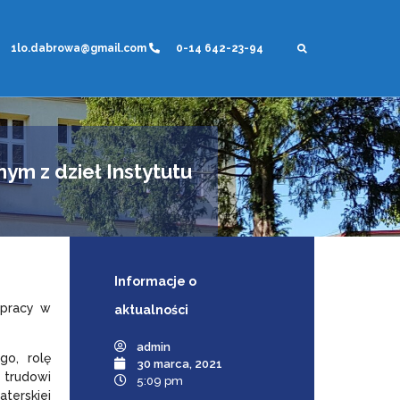
1lo.dabrowa@gmail.com
0-14 642-23-94
ym z dzieł Instytutu
Informacje
o
 pracy w
aktualności
admin
go, rolę
30 marca, 2021
 trudowi
5:09 pm
terskiej