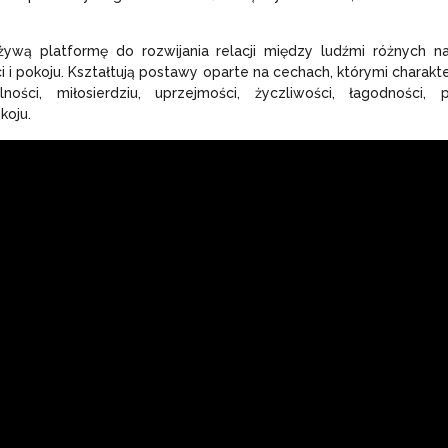
ywą platformę do rozwijania relacji między ludźmi różnych n
 i pokoju. Kształtują postawy oparte na cechach, którymi charak
ści, miłosierdziu, uprzejmości, życzliwości, łagodności, p
koju.