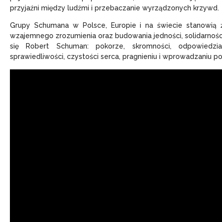
przyjaźni między ludźmi i przebaczanie wyrządzonych krzywd.
Grupy Schumana w Polsce, Europie i na świecie stanowią ż
wzajemnego zrozumienia oraz budowania jedności, solidarności
się Robert Schuman: pokorze, skromności, odpowiedzialno
sprawiedliwości, czystości serca, pragnieniu i wprowadzaniu po