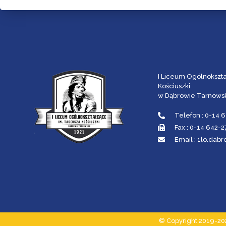
I Liceum Ogólnokszt
Kościuszki
w Dąbrowie Tarnowsk
Telefon : 0-14 
Fax : 0-14 642-
Email : 1lo.da
© Copyright 2019-20