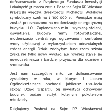
dofinansowanie z Rządowego Funduszu Inwestycji
Lokalnych! 31 marca 2021 r. Poseł na Sejm RP Wiesław
Krajewski wręczył dyrektorowi Michałowi Wolakowi
symboliczny czek na 1 300 000 zł. Pieniądze mają
zostać przeznaczone na modernizację energetyczną
budynku I LO. Zaplanowano m.in.: wymianę stolarki,
oświetlenia, budowę farmy fotowoltaicznej,
modernizację centralnego ogrzewania i centralnej
wody użytkowej z wykorzystaniem odnawialnych
źródeł energii. Dzięki zdobytym funduszom szkoła
zyska nie tylko nowy wygląd, ale również stanie się
nowocześniejsza i bardziej przyjazna dla uczniów i
środowiska.
Jest nam szczególnie miło, że dofinansowanie
zyskaliśmy w roku, w którym I Liceum
Ogólnokształcące obchodzi jubileusz 100–lecia
szkoły. Dzięki wsparciu tej inwestycji odnowiony
budynek będzie służył kolejnym pokoleniom
młodzieży.
Dziękujemy Posłowi na Sejm RP Wiesławowi