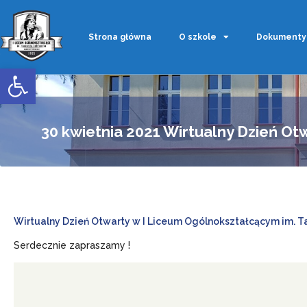
Strona główna
O szkole
Dokumenty
Otwórz pasek narzędzi
30 kwietnia 2021 Wirtualny Dzień Ot
Wirtualny Dzień Otwarty w I Liceum Ogólnokształcącym im. T
Serdecznie zapraszamy !
Odtwarzacz
video