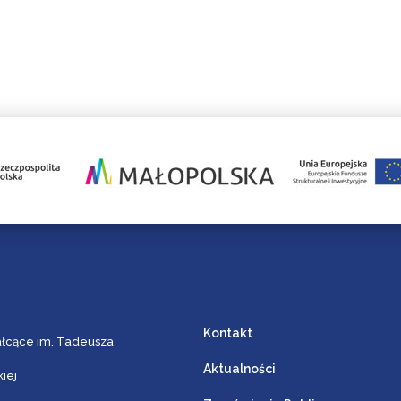
Kontakt
ałcące im. Tadeusza
Aktualności
iej