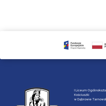
I Liceum Ogólnokszt
Kościuszki
w Dąbrowie Tarnowsk