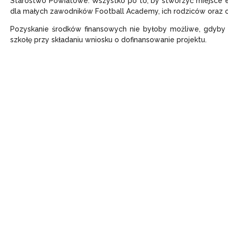
Starostwo Powiatowe. Wszystko po to, by stworzyć miejsce este
dla małych zawodników Football Academy, ich rodziców oraz 
Pozyskanie środków finansowych nie byłoby możliwe, gdyby
szkołę przy składaniu wniosku o dofinansowanie projektu.