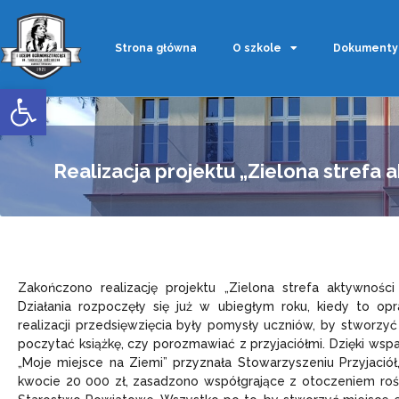
Strona główna
O szkole
Dokumenty
Otwórz pasek narzędzi
Realizacja projektu „Zielona strefa 
Zakończono realizację projektu „Zielona strefa aktywności
Działania rozpoczęły się już w ubiegłym roku, kiedy to 
realizacji przedsięwzięcia były pomysły uczniów, by stworzy
poczytać książkę, czy porozmawiać z przyjaciółmi. Dzięki wsp
„Moje miejsce na Ziemi” przyznała Stowarzyszeniu Przyjaci
kwocie 20 000 zł, zasadzono współgrające z otoczeniem rośli