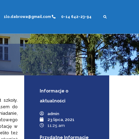
1lo.dabrowa@gmail.com
0-14 642-23-94
Informacje
o
 szkoły.
aktualności
ulsem do
iadanie,
admin
antowego
23 lipca, 2021
11:25 am
otację w
liło też
Przydatne Informacje