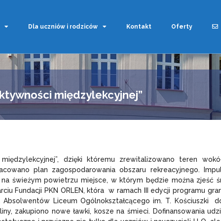
Dla uczniów i rodziców
Kontakt
Oferty
aktywności międzylekcyjnej”
 międzylekcyjnej”, dzięki któremu zrewitalizowano teren wokół
opracowano plan zagospodarowania obszaru rekreacyjnego. Imp
ć na świeżym powietrzu miejsce, w którym będzie można zjeść śn
arciu Fundacji PKN ORLEN, która w ramach III edycji programu gr
ół, Absolwentów Liceum Ogólnokształcącego im. T. Kościuszki d
ny, zakupiono nowe ławki, kosze na śmieci. Dofinansowania udzie