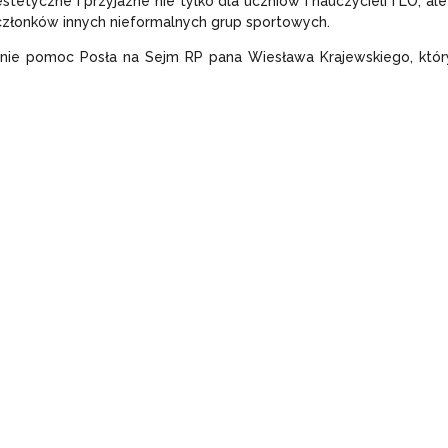
tyczne i przyjazne nie tylko dla uczniów i nauczycieli I LO, al
członków innych nieformalnych grup sportowych.
 nie pomoc Posła na Sejm RP pana Wiesława Krajewskiego, któr