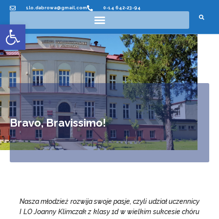
1lo.dabrowa@gmail.com
0-14 642-23-94
Otwórz pasek narzędzi
Bravo, Bravissimo!
Nasza młodzież rozwija swoje pasje, czyli udział uczennicy
I LO Joanny Klimczak z klasy 1d w wielkim sukcesie chóru