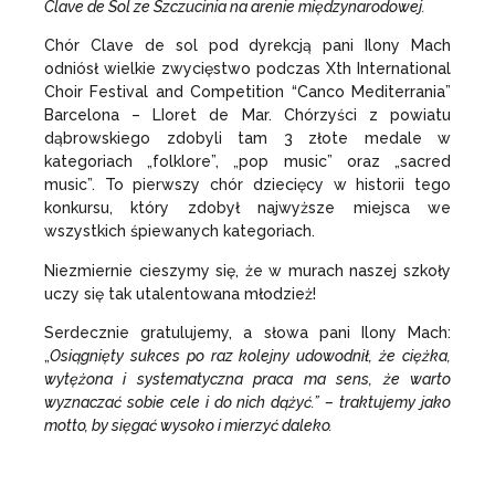
Clave de Sol ze Szczucinia na arenie międzynarodowej.
Chór Clave de sol pod dyrekcją pani Ilony Mach
odniósł wielkie zwycięstwo podczas Xth International
Choir Festival and Competition “Canco Mediterrania”
Barcelona – LIoret de Mar. Chórzyści z powiatu
dąbrowskiego zdobyli tam 3 złote medale w
kategoriach „folklore”, „pop music” oraz „sacred
music”. To pierwszy chór dziecięcy w historii tego
konkursu, który zdobył najwyższe miejsca we
wszystkich śpiewanych kategoriach.
Niezmiernie cieszymy się, że w murach naszej szkoły
uczy się tak utalentowana młodzież!
Serdecznie gratulujemy, a słowa pani Ilony Mach:
„
Osiągnięty sukces po raz kolejny udowodnił, że ciężka,
wytężona i systematyczna praca ma sens, że warto
wyznaczać sobie cele i do nich dążyć.” –
traktujemy jako
motto, by sięgać wysoko i mierzyć daleko.