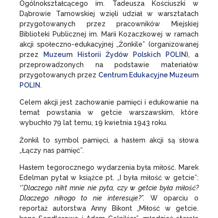
Ogólnokształcącego im. Tadeusza Kościuszki w
Dąbrowie Tarnowskiej wzięli udział w warsztatach
przygotowanych przez pracowników Miejskiej
Biblioteki Publicznej im. Marii Kozaczkowej w ramach
akcji społeczno-edukacyjnej „Żonkile” (organizowanej
przez
Muzeum Historii Żydów Polskich POLIN
), a
przeprowadzonych na podstawie materiałów
przygotowanych przez
Centrum Edukacyjne Muzeum
POLIN
.
Celem akcji jest zachowanie pamięci i edukowanie na
temat powstania w getcie warszawskim, które
wybuchło 79 lat temu, 19 kwietnia 1943 roku.
Żonkil to symbol pamięci, a hasłem akcji są słowa
„Łączy nas pamięć”.
Hasłem tegorocznego wydarzenia była miłość. Marek
Edelman pytał w książce pt. „I była miłość w getcie”:
‘”Dlaczego nikt mnie nie pyta, czy w getcie była miłość?
Dlaczego nikogo to nie interesuje?”.
W oparciu o
reportaż autorstwa Anny Bikont „Miłość w getcie.