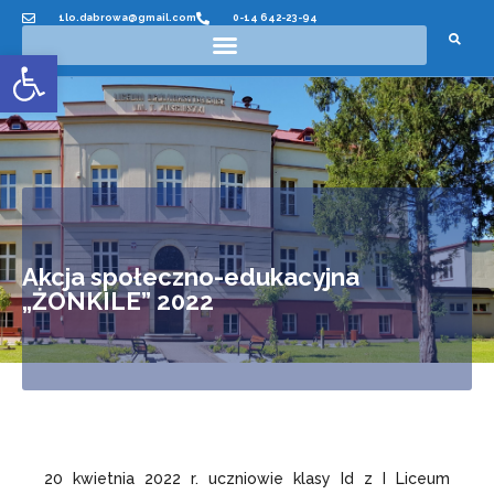
1lo.dabrowa@gmail.com
0-14 642-23-94
Otwórz pasek narzędzi
Akcja społeczno-edukacyjna
„ŻONKILE” 2022
20 kwietnia 2022 r. uczniowie klasy Id z I Liceum