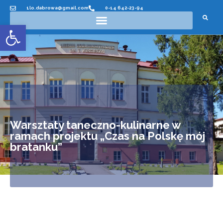
1lo.dabrowa@gmail.com
0-14 642-23-94
Otwórz pasek narzędzi
Warsztaty taneczno-kulinarne w
ramach projektu „Czas na Polskę mój
bratanku”