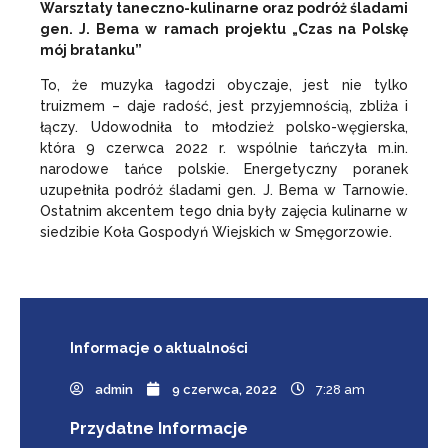
Warsztaty taneczno-kulinarne oraz podróż śladami
gen. J. Bema
w ramach projektu „Czas na Polskę
mój bratanku”
To, że muzyka łagodzi obyczaje, jest nie tylko
truizmem – daje radość, jest przyjemnością, zbliża i
łączy. Udowodniła to młodzież polsko-węgierska,
która 9 czerwca 2022 r. wspólnie tańczyła m.in.
narodowe tańce polskie. Energetyczny poranek
uzupełniła podróż śladami gen. J. Bema w Tarnowie.
Ostatnim akcentem tego dnia były zajęcia kulinarne w
siedzibie Koła Gospodyń Wiejskich w Smęgorzowie.
Informacje
o aktualności
admin
9 czerwca, 2022
7:28 am
Przydatne Informacje