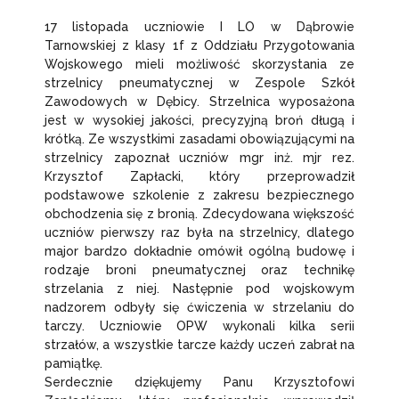
17 listopada uczniowie I LO w Dąbrowie
Tarnowskiej z klasy 1f z Oddziału Przygotowania
Wojskowego mieli możliwość skorzystania ze
strzelnicy pneumatycznej w Zespole Szkół
Zawodowych w Dębicy. Strzelnica wyposażona
jest w wysokiej jakości, precyzyjną broń długą i
krótką. Ze wszystkimi zasadami obowiązującymi na
strzelnicy zapoznał uczniów mgr inż. mjr rez.
Krzysztof Zapłacki, który przeprowadził
podstawowe szkolenie z zakresu bezpiecznego
obchodzenia się z bronią. Zdecydowana większość
uczniów pierwszy raz była na strzelnicy, dlatego
major bardzo dokładnie omówił ogólną budowę i
rodzaje broni pneumatycznej oraz technikę
strzelania z niej. Następnie pod wojskowym
nadzorem odbyły się ćwiczenia w strzelaniu do
tarczy. Uczniowie OPW wykonali kilka serii
strzałów, a wszystkie tarcze każdy uczeń zabrał na
pamiątkę.
Serdecznie dziękujemy Panu Krzysztofowi