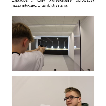
Zapłackiemu, który profesjonalnie wprowadził
naszą młodzież w tajniki strzelania.