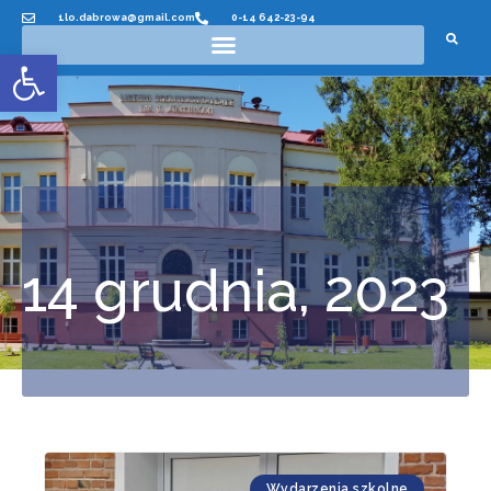
1lo.dabrowa@gmail.com
0-14 642-23-94
Otwórz pasek narzędzi
14 grudnia, 2023
Wydarzenia szkolne