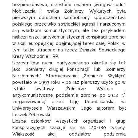
bezpieczeństwa, określono mianem „wrogów ludu”.
Mobilizacja i walka Żołnierzy Wyklętych była
pierwszym odruchem samoobrony społeczeństwa
polskiego przeciwko sowieckiej agresji i narzuconym
siłą władzom komunistycznym, ale też przykładem
najliczniejszej antykomunistycznej konspiracji zbrojnej
w skali europejskiej, obejmującej teren całej Polski, w
tym także utracone na rzecz Związku Sowieckiego
Kresy Wschodnie II RP.
Uczestników ruchu partyzanckiego określa się też
jako „żołnierzy drugiej konspiracji” lub „Żołnierzy
Niezłomnych”. Sformułowanie „Żołnierze Wyklęci”
powstało w 1993 roku – po raz pierwszy użyto go w
tytule wystawy „Żołnierze Wyklęci –
antykomunistyczne podziemie zbrojne po 1944 r.”,
zorganizowanej przez Ligę Republikańską na
Uniwersytecie Warszawskim. Jego autorem był
Leszek Żebrowski.
Liczbę członków wszystkich organizacji i grup
konspiracyjnych szacuje się na 120-180 tysięcy.
Większość akcji oddziałów podziemia