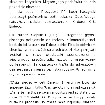
strzałem katyńskim. Miejsce jego pochówku do dziś
pozostaje nieznane.
3 maja 2007 r. Prezydent RP Lech Kaczyński
odznaczył pośmiertnie ppłk. Łukasza Cieplińskiego
najwyższym polskim odznaczeniem – Orderem Orła
Białego.
Płk Łukasz Ciepliński „Pług” – fragment grypsu
pisanego potajemnie do rodziny z komunistycznej,
bestialskiej katowni na Rakowieckiej. Pisał je ołówkiem
chemicznym na dwóch stronach bibułki, którą skręcał i
wciskał w szwy chusteczki sporządzonej z
więziennego prześcieradła, następnie przemycanej
do krewnych. Ta chusteczka trafiła do adresatów i
dziś jest najcenniejszą pamiątką rodziny. W jednym z
grypsów pisał do żony:
„Wisiu, siedzę w celi śmierci. Śmierci nie boję się
zupełnie. Żal mi tylko Was, sieroty moje najdroższe (…).
Wiem, że myślą, sercem i modlitwą jesteś stale przy
mnie. ODCZUWAM TO. Widzę wówczas Twoją zbolałą
buzię na procesie. Ty znasz mnie najlepiej, dlatego