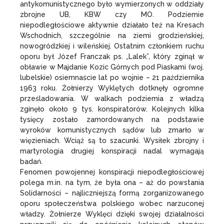
antykomunistycznego było wymierzonych w oddziały
zbrojne UB, KBW czy MO. Podziemie
niepodległościowe aktywnie działało też na Kresach
Wschodnich, szczególnie na ziemi grodzieńskiej,
nowogródzkiej i wileńskiej. Ostatnim członkiem ruchu
oporu był Józef Franczak ps. „Lalek”, który zginął w
obławie w Majdanie Kozic Górnych pod Piaskami (woj.
lubelskie) osiemnaście lat po wojnie – 21 października
1963 roku. Żołnierzy Wyklętych dotknęły ogromne
prześladowania. W walkach podziemia z władzą
zginęło około 9 tys. konspiratorów. Kolejnych kilka
tysięcy zostało zamordowanych na podstawie
wyroków komunistycznych sądów lub zmarło w
więzieniach. Wciąż są to szacunki. Wysiłek zbrojny i
martyrologia drugiej konspiracji nadal wymagają
badań.
Fenomen powojennej konspiracji niepodległościowej
polega m.in. na tym, że była ona – aż do powstania
Solidarności – najliczniejszą formą zorganizowanego
oporu społeczeństwa polskiego wobec narzuconej
władzy. Żołnierze Wyklęci dzięki swojej działalności