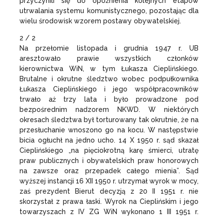
przyczynili się do opóźnienia kolejnych etapów
utrwalania systemu komunistycznego, pozostając dla
wielu środowisk wzorem postawy obywatelskiej.
2 / 2
Na przełomie listopada i grudnia 1947 r. UB
aresztowało prawie wszystkich członków
kierownictwa WiN, w tym Łukasza Cieplińskiego.
Brutalne i okrutne śledztwo wobec podpułkownika
Łukasza Cieplińskiego i jego współpracowników
trwało aż trzy lata i było prowadzone pod
bezpośrednim nadzorem NKWD. W niektórych
okresach śledztwa był torturowany tak okrutnie, że na
przesłuchanie wnoszono go na kocu. W następstwie
bicia ogłuchł na jedno ucho. 14 X 1950 r. sąd skazał
Cieplińskiego „na pięciokrotną karę śmierci, utratę
praw publicznych i obywatelskich praw honorowych
na zawsze oraz przepadek całego mienia”. Sąd
wyższej instancji 16 XII 1950 r. utrzymał wyrok w mocy,
zaś prezydent Bierut decyzją z 20 II 1951 r. nie
skorzystał z prawa łaski. Wyrok na Cieplińskim i jego
towarzyszach z IV ZG WiN wykonano 1 III 1951 r.