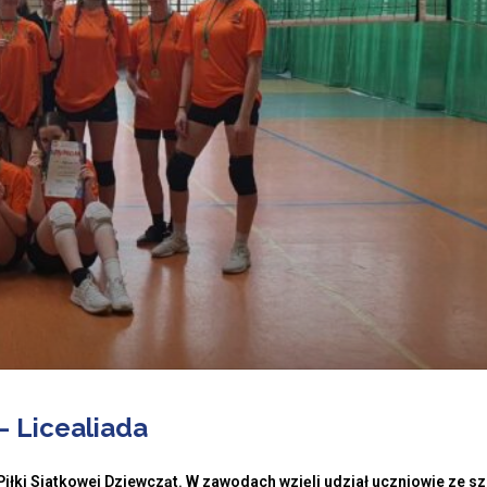
– Licealiada
iłki Siatkowej Dziewcząt. W zawodach wzięli udział uczniowie ze sz