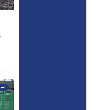
.
zed