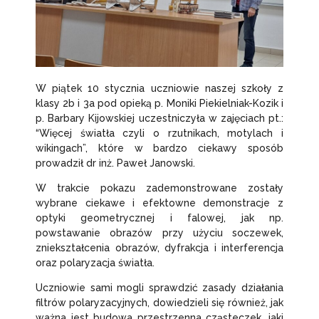
W piątek 10 stycznia uczniowie naszej szkoły z
klasy 2b i 3a pod opieką p. Moniki Piekielniak-Kozik i
p. Barbary Kijowskiej uczestniczyła w zajęciach pt.:
“Więcej światła czyli o rzutnikach, motylach i
wikingach”, które w bardzo ciekawy sposób
prowadził dr inż. Paweł Janowski.
W trakcie pokazu zademonstrowane zostały
wybrane ciekawe i efektowne demonstracje z
optyki geometrycznej i falowej, jak np.
powstawanie obrazów przy użyciu soczewek,
zniekształcenia obrazów, dyfrakcja i interferencja
oraz polaryzacja światła.
Uczniowie sami mogli sprawdzić zasady działania
filtrów polaryzacyjnych, dowiedzieli się również, jak
ważna jest budowa przestrzenna cząsteczek, jaki