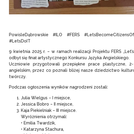
PowiśleDąbrowskie #ILO #FERS #LetsBecomeCitizensOf
#LetsDoIT
9 kwietnia 2025 r. – w ramach realizacji Projektu FERS „Le
odbył się finał artystycznego Konkursu Języka Angielskiego.
Uczniowie przygotowali przepiękne prace plastyczne, 2
angielskim, przez co poznali bliżej nasze dziedzictwo kultu
twórczy.
Podczas ogłoszenia wyników nagrodzeni zostali:
Julia Wielgus – I miejsce,
Jessica Bobro – II miejsce,
Kaja Piekielniak – III miejsce.
Wyróżnienia otrzymali:
• Emilia Twardzik,
• Katarzyna Stachura,