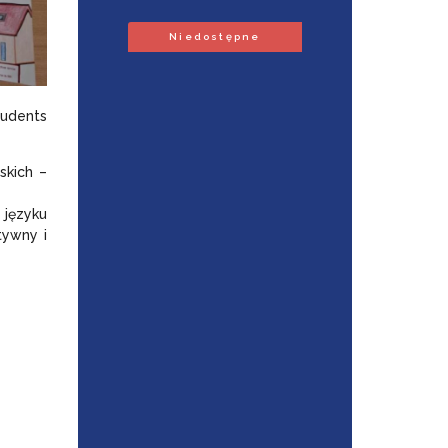
Niedostępne
udents
skich –
języku
tywny i