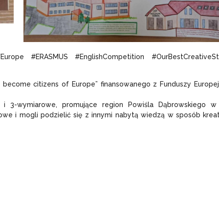
Europe #ERASMUS #EnglishCompetition #OurBestCreativeSt
t’s become citizens of Europe” finansowanego z Funduszy Europej
- i 3-wymiarowe, promujące region Powiśla Dąbrowskiego w 
rowe i mogli podzielić się z innymi nabytą wiedzą w sposób krea