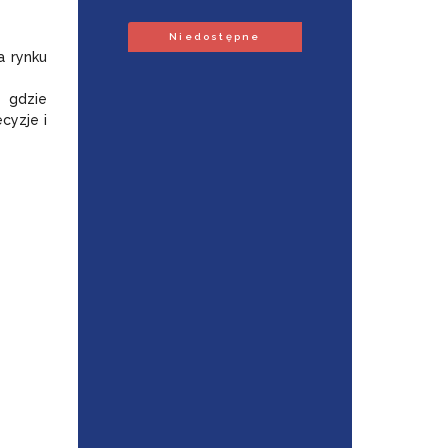
Niedostępne
a rynku
, gdzie
cyzje i