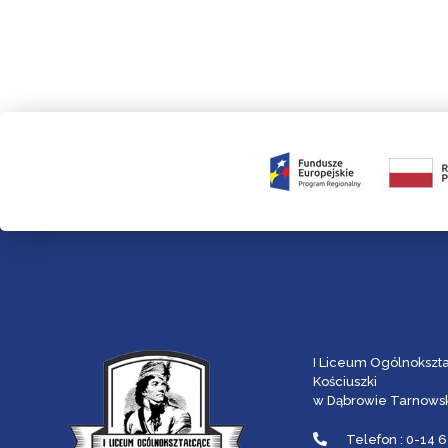
I Liceum Ogólnokszt
Kościuszki
w Dąbrowie Tarnowsk
Telefon : 0-14 