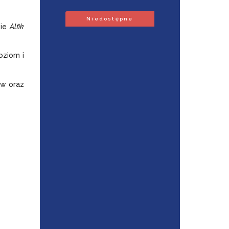
Niedostępne
sie
Alfik
oziom i
ów oraz