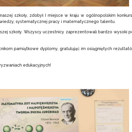
aszej szkoły, zdobył I miejsce w kraju w ogólnopolskim konkur
 wiedzy, systematycznej pracy i matematycznego talentu.
aszej szkoły. Wszyscy uczestnicy zaprezentowali bardzo wysoki p
nikom pamiątkowe dyplomy, gratulując im osiągniętych rezultat
wyzwaniach edukacyjnych!