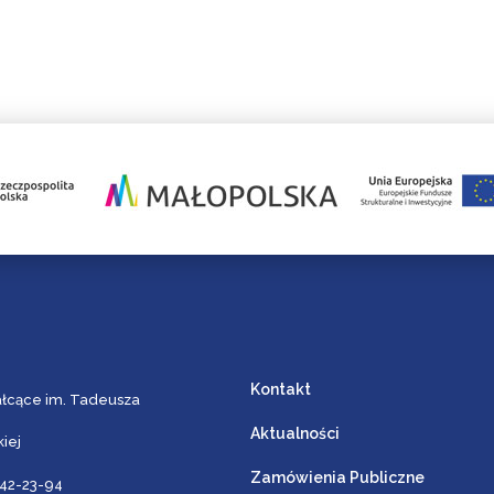
Kontakt
ałcące im. Tadeusza
Aktualności
iej
Zamówienia Publiczne
642-23-94