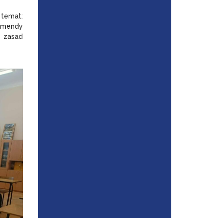
 temat:
Komendy
, zasad