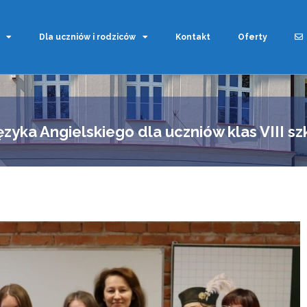
Dla uczniów i rodziców
Kontakt
Oferty
zyka Angielskiego dla uczniów klas VIII 