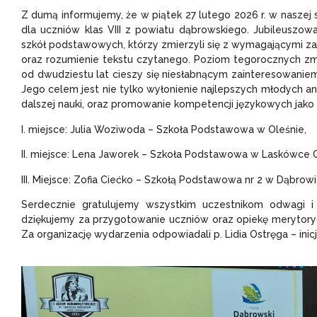
Z dumą informujemy, że w piątek 27 lutego 2026 r. w naszej
dla uczniów klas VIII z powiatu dąbrowskiego. Jubileuszo
szkół podstawowych, którzy zmierzyli się z wymagającymi z
oraz rozumienie tekstu czytanego. Poziom tegorocznych zma
od dwudziestu lat cieszy się niesłabnącym zainteresowaniem 
Jego celem jest nie tylko wyłonienie najlepszych młodych an
dalszej nauki, oraz promowanie kompetencji językowych jako 
I. miejsce: Julia Woziwoda – Szkoła Podstawowa w Oleśnie,
II. miejsce: Lena Jaworek – Szkoła Podstawowa w Laskówce C
III. Miejsce: Zofia Ciećko – Szkołą Podstawowa nr 2 w Dąbrowi
Serdecznie gratulujemy wszystkim uczestnikom odwagi i
dziękujemy za przygotowanie uczniów oraz opiekę merytorycz
Za organizację wydarzenia odpowiadali p. Lidia Ostręga – inic