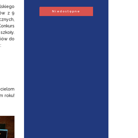
lskiego
Niedostępne
iów z 9
cznych,
Konkurs
szkoły.
niów do
:
cielom
m roku!