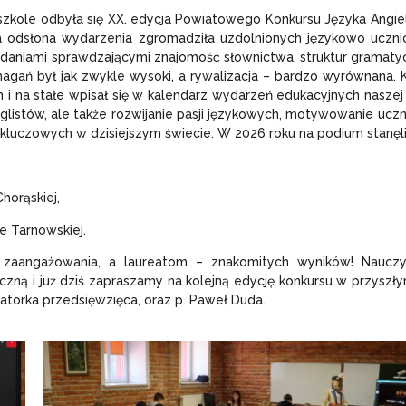
 szkole odbyła się XX. edycja Powiatowego Konkursu Języka Angie
wa odsłona wydarzenia zgromadziła uzdolnionych językowo uczn
adaniami sprawdzającymi znajomość słownictwa, struktur gramaty
gań był jak zwykle wysoki, a rywalizacja – bardzo wyrównana. 
i na stałe wpisał się w kalendarz wydarzeń edukacyjnych naszej 
glistów, ale także rozwijanie pasji językowych, motywowanie ucz
kluczowych w dzisiejszym świecie. W 2026 roku na podium stanęli
horąskiej,
e Tarnowskiej.
 zaangażowania, a laureatom – znakomitych wyników! Nauczy
ną i już dziś zapraszamy na kolejną edycję konkursu w przyszły
jatorka przedsięwzięca, oraz p. Paweł Duda.