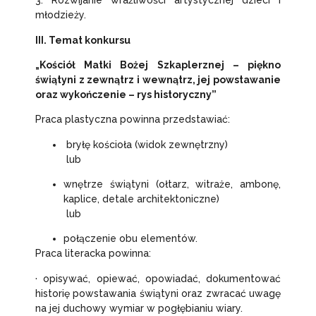
3. Rozwijanie wrażliwości artystycznej dzieci i
młodzieży.
III. Temat konkursu
„Kościół Matki Bożej Szkaplerznej – piękno
świątyni z zewnątrz i wewnątrz, jej powstawanie
oraz wykończenie – rys historyczny”
Praca plastyczna powinna przedstawiać:
bryłę kościoła (widok zewnętrzny)
lub
wnętrze świątyni (ołtarz, witraże, ambonę,
kaplice, detale architektoniczne)
lub
połączenie obu elementów.
Praca literacka powinna:
· opisywać, opiewać, opowiadać, dokumentować
historię powstawania świątyni oraz zwracać uwagę
na jej duchowy wymiar w pogłębianiu wiary.