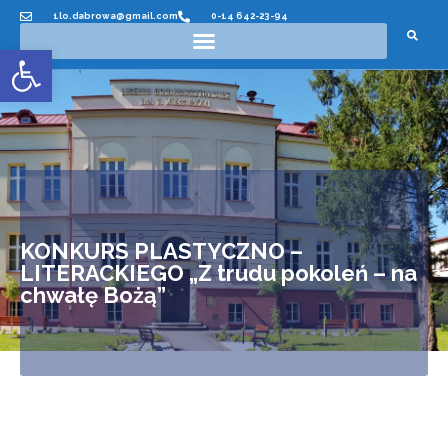
1lo.dabrowa@gmail.com
0-14 642-23-94
Otwórz pasek narzędzi
KONKURS PLASTYCZNO –
LITERACKIEGO „Z trudu pokoleń – na
chwałę Bożą”