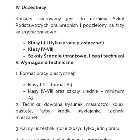
IV. Uczestnicy
Konkurs skierowany jest do uczniów Szkół
Podstawowych ora Średnich i podzielony na trzy
kategorie wiekowe:
Klasy I-III (tylko prace plastyczne!)
Klasy IV-VIII
Szkoły Średnie (branżowe, licea i technika)
V. Wymagania techniczne
1. Format pracy plastycznej:
klasy I-III – format A4
klasy IV-VIII oraz szkoły średnie – minimum
A3
2. Technika: dowolna (rysunek, malarstwo, kolaż,
pastele, farby, kredki, wyklejanka, techniki
mieszane).
3. Każdy uczestnik może złożyć tylko jedną pracę.
4. Praca powinna być wykonana samodzielnie.