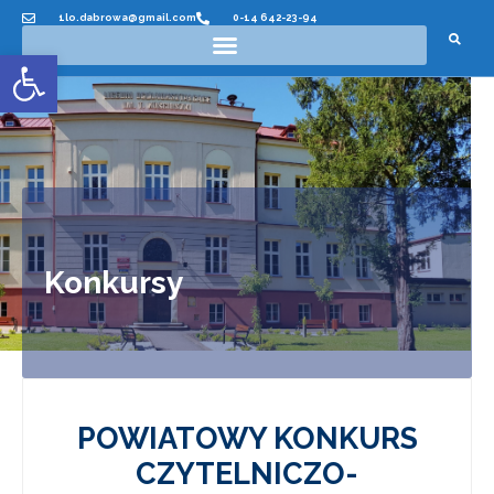
1lo.dabrowa@gmail.com
0-14 642-23-94
Otwórz pasek narzędzi
Konkursy
POWIATOWY KONKURS
CZYTELNICZO-