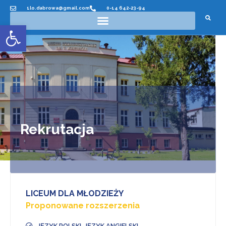
1lo.dabrowa@gmail.com
0-14 642-23-94
Otwórz pasek narzędzi
Rekrutacja
LICEUM DLA MŁODZIEŻY
Proponowane rozszerzenia
JĘZYK POLSKI, JĘZYK ANGIELSKI