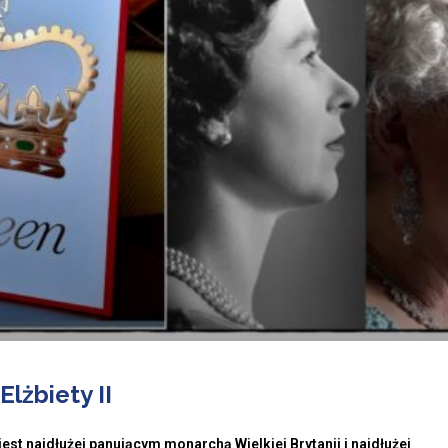
Elżbiety II
st najdłużej panującym monarchą Wielkiej Brytanii i najdłużej