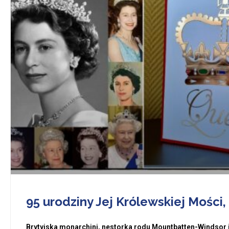
95 urodziny Jej Królewskiej Mości, 
Brytyjska monarchini, nestorka rodu Mountbatten-Windsor je