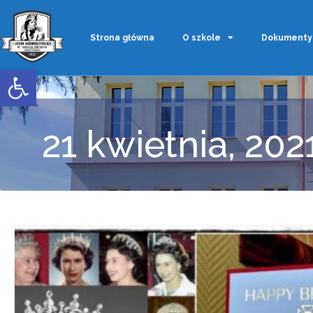
Strona główna
O szkole
Dokumenty
Otwórz pasek narzędzi
21 kwietnia, 202