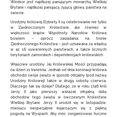
Windsor jest najdłużej panującym monarchą Wielkiej
Brytanii i najdłużej panującą żyjącą głową państwa na
świecie.
Urodziny królowej Elżbiety II są celebrowanie nie tylko
w Zjednoczonym Królestwie, ale również w
większości krajów Wspólnoty Narodów. Królowa
bowiem – oprócz zasiadania na tronie
Zjednoczonego Królestwa – jest uznawana za władcę
w aż 16 suwerennych państwach, a także licznych
terytoriach zamorskich i dependencjach królewskich.
Właściwe urodziny Jej Królewskiej Mości przypadają
na dzień 21 kwietnia. Jednak od dnia koronacji królowa
obchodzi swoje święto w sposób oficjalny (pod nazwą
Urodziny Królowej) także w drugą sobotę czerwca.
Dlaczego tak się dzieje? Dlatego, że w roku 1748 król
Jerzy II jako pierwszy wskazał oficjalną datę
obchodów tego święta w ówczesnym Królestwie
Wielkiej Brytanii. Jerzy II urodził się w listopadzie,
miesiącu niespecjalnie kojarzącym się z piękną
pogodą na Wyspach. Aby móc zorganizować huczne