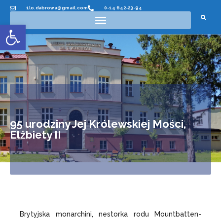
1lo.dabrowa@gmail.com
0-14 642-23-94
Otwórz pasek narzędzi
95 urodziny Jej Królewskiej Mości,
Elżbiety II
Brytyjska monarchini, nestorka rodu Mountbatten-