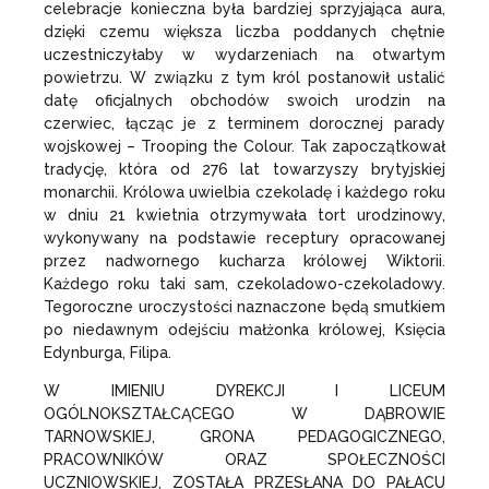
celebracje konieczna była bardziej sprzyjająca aura,
dzięki czemu większa liczba poddanych chętnie
uczestniczyłaby w wydarzeniach na otwartym
powietrzu. W związku z tym król postanowił ustalić
datę oficjalnych obchodów swoich urodzin na
czerwiec, łącząc je z terminem dorocznej parady
wojskowej – Trooping the Colour. Tak zapoczątkował
tradycję, która od 276 lat towarzyszy brytyjskiej
monarchii. Królowa uwielbia czekoladę i każdego roku
w dniu 21 kwietnia otrzymywała tort urodzinowy,
wykonywany na podstawie receptury opracowanej
przez nadwornego kucharza królowej Wiktorii.
Każdego roku taki sam, czekoladowo-czekoladowy.
Tegoroczne uroczystości naznaczone będą smutkiem
po niedawnym odejściu małżonka królowej, Księcia
Edynburga, Filipa.
W IMIENIU DYREKCJI I LICEUM
OGÓLNOKSZTAŁCĄCEGO W DĄBROWIE
TARNOWSKIEJ, GRONA PEDAGOGICZNEGO,
PRACOWNIKÓW ORAZ SPOŁECZNOŚCI
UCZNIOWSKIEJ, ZOSTAŁA PRZESŁANA DO PAŁACU