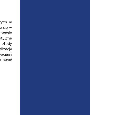
owych w
o się w
ocesie
aktywne
 metody
lizację
acjami
rukować