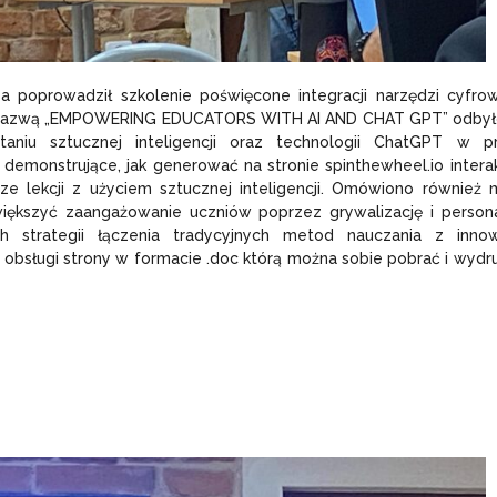
a poprowadził szkolenie poświęcone integracji narzędzi cyfr
od nazwą „EMPOWERING EDUCATORS WITH AI AND CHAT GPT” odbył
aniu sztucznej inteligencji oraz technologii ChatGPT w pr
emonstrujące, jak generować na stronie spinthewheel.io inter
ze lekcji z użyciem sztucznej inteligencji. Omówiono również
większyć zaangażowanie uczniów poprzez grywalizację i persona
h strategii łączenia tradycyjnych metod nauczania z innow
o obsługi strony w formacie .doc którą można sobie pobrać i wyd