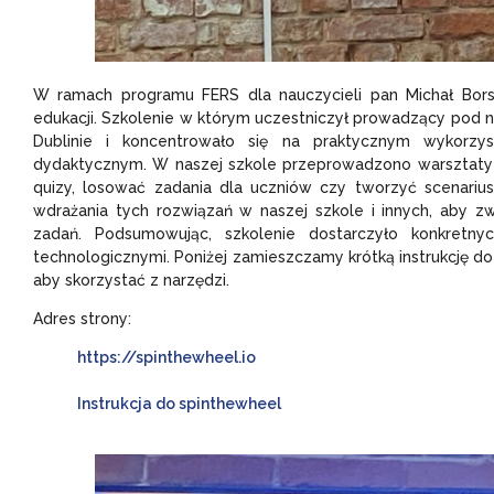
W ramach programu FERS dla nauczycieli pan Michał Bors
edukacji. Szkolenie w którym uczestniczył prowadzący p
Dublinie i koncentrowało się na praktycznym wykorzyst
dydaktycznym. W naszej szkole przeprowadzono warsztaty d
quizy, losować zadania dla uczniów czy tworzyć scenarius
wdrażania tych rozwiązań w naszej szkole i innych, aby z
zadań. Podsumowując, szkolenie dostarczyło konkretnyc
technologicznymi. Poniżej zamieszczamy krótką instrukcję d
aby skorzystać z narzędzi.
Adres strony:
https://spinthewheel.io
Instrukcja do spinthewheel