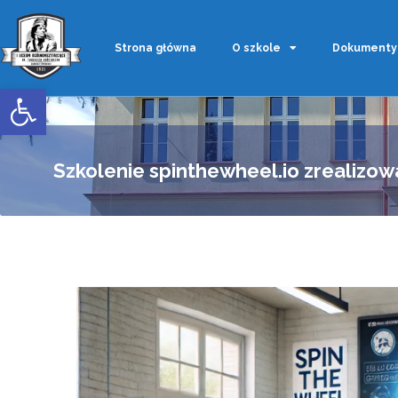
Strona główna
O szkole
Dokumenty
Otwórz pasek narzędzi
Szkolenie spinthewheel.io zrealizo