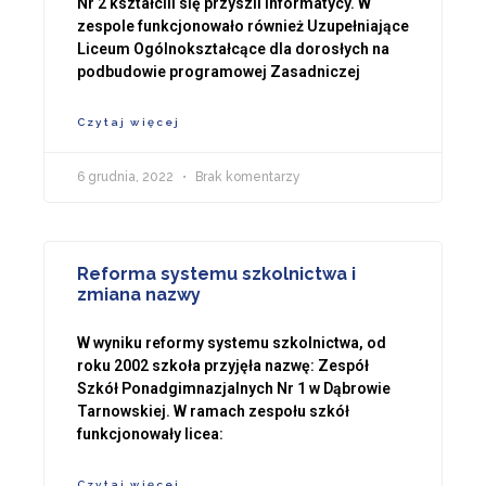
Nr 2 kształcili się przyszli informatycy. W
zespole funkcjonowało również Uzupełniające
Liceum Ogólnokształcące dla dorosłych na
podbudowie programowej Zasadniczej
Czytaj więcej
6 grudnia, 2022
Brak komentarzy
Reforma systemu szkolnictwa i
zmiana nazwy
W wyniku reformy systemu szkolnictwa, od
roku 2002 szkoła przyjęła nazwę: Zespół
Szkół Ponadgimnazjalnych Nr 1 w Dąbrowie
Tarnowskiej. W ramach zespołu szkół
funkcjonowały licea:
Czytaj więcej