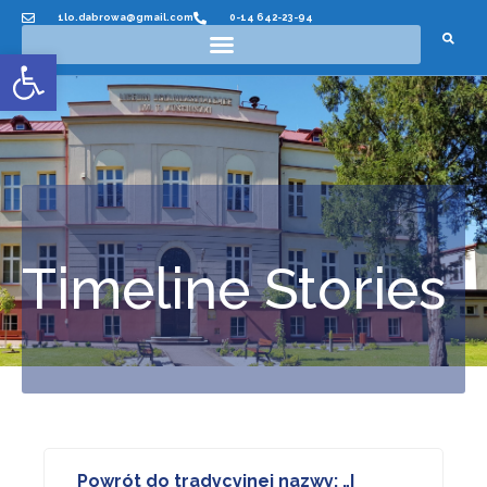
1lo.dabrowa@gmail.com
0-14 642-23-94
Otwórz pasek narzędzi
Timeline Stories
Powrót do tradycyjnej nazwy: „I